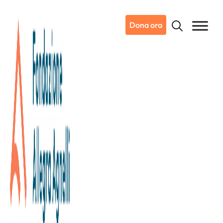
Dona ora
28/08/2024
Notizie da Candiolo
Ci chiamavano ONLUS e ora
siamo un ETS (Ente del Terzo
Settore)