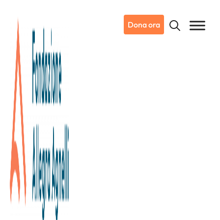
Dona ora
19/06/2022
Notizie da Candiolo
Buon compleanno Fondazione
Trentasei anni fa, oggi, nasceva la Fondazione Allegra
Agnelli per la Ricerca sul Cancro.