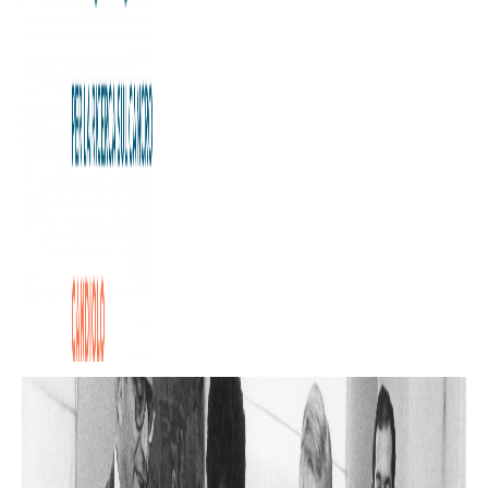
Oggi con passione e impegno continuiamo nella nostra
missione: dare un contributo alla sconfitta del cancro
attraverso le attività di cura e ricerca dell’Istituto di
Candiolo IRCCS.
Grazie a VOI.
Buon compleanno Fondazione!