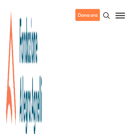
Dona ora
23/02/2014
Notizie da Candiolo
Attivo servizio prenotazione on-
line delle prestazioni sanitarie in
SSN e Libera Professione