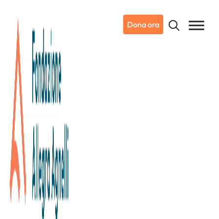
Dona ora
18/06/2021
Notizie da Candiolo
35 anni di FPRC: anche la
cultura festeggia la nostra
Fondazione