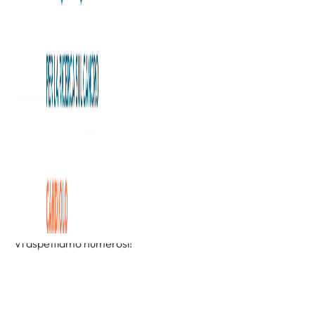
Domani, sabato 19 giugno, in occasione del compleanno
della Fondazione, la
GAM Torino
si unisce ai nostri
festeggiamenti con un’iniziativa speciale dedicata.
Per tutti coloro che esibiranno il biglietto di ingresso alla
mostra “VIAGGIO CONTROCORRENTE. ARTE ITALIANA
1920-1945”, il cui ricavato sostiene la raccolta fondi a
favore dell’Istituto di Candiolo IRCCS, verrà dato in
omaggio un sorbetto in versione stick, grazie alla
collaborazione con
Alberto Marchetti Gelaterie
.
Per tutte le informazioni relative alla mostra, visitate il sito
web
della mostra.
Vi aspettiamo numerosi!