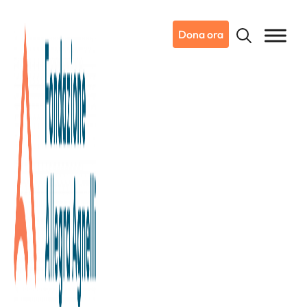
Dona ora
22/06/2026
Dicono di noi
La Stampa
Vialli e Mauro Golf Cup: Platini,
Antognoni e Zola sul green per
la ricerca