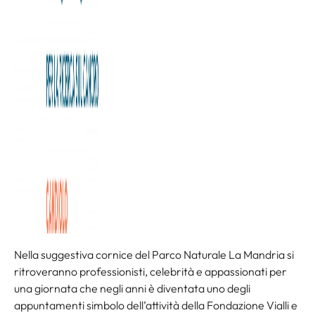
Lunedì 22 giugno al Royal Park I Roveri torna uno degli
appuntamenti più attesi tra sport e solidarietà. I fondi
raccolti saranno destinati alla ricerca sulla SLA e ai progetti
dell’Istituto di Candiolo. Massimo Mauro: “Luca sarà
ancora con noi attraverso il suo esempio”.
Sport, solidarietà e grandi campioni. Lunedì 22 giugno il
Royal Park I Roveri di
Fiano Torinese ospiterà la 21ª
edizione della Fondazione Vialli e Mauro Golf Cup
,
l’evento benefico che dal 2004 unisce il mondo del golf, del
calcio e dello spettacolo per sostenere la ricerca
scientifica.
Nella suggestiva cornice del Parco Naturale La Mandria si
ritroveranno professionisti, celebrità e appassionati per
una giornata che negli anni è diventata uno degli
appuntamenti simbolo dell’attività della Fondazione Vialli e