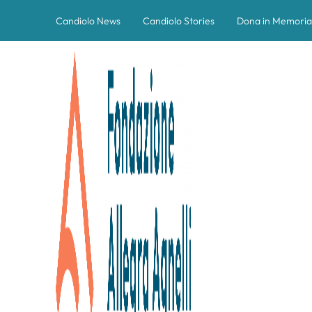
Candiolo News
Candiolo Stories
Dona in Memoria