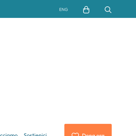
ENG
acciamo
Sostienici
Dona ora