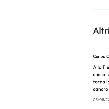
Altr
Cuneo 
Alla F
unisce 
torna l
cancro
05/08/2