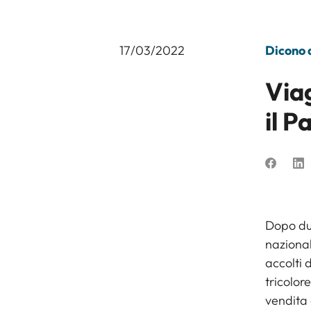
17/03/2022
Dicono d
Viag
il 
Dopo due
nazional
accolti 
tricolor
vendita