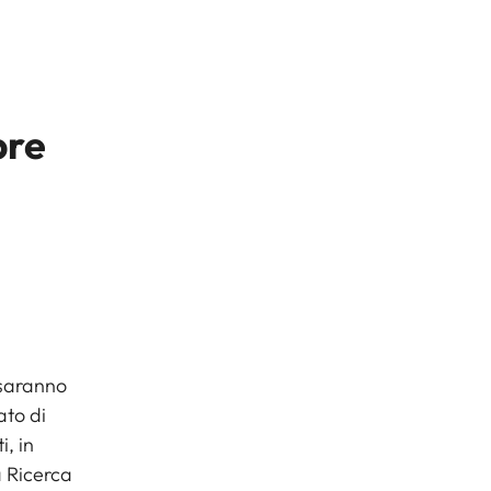
pre
à
i saranno
ato di
, in
 Ricerca