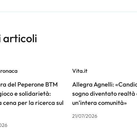
i articoli
Cronaca
Vita.it
iera del Peperone BTM
Allegra Agnelli: «Candiol
gioco e solidarietà:
sogno diventato realtà 
a cena per la ricerca sul
un’intera comunità»
21/07/2026
026