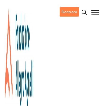
Dona ora
21/09/2020
Dicono di noi
La Stampa
Venti milioni a sociale e ricerca.
La solidarietà con il 5 per mille