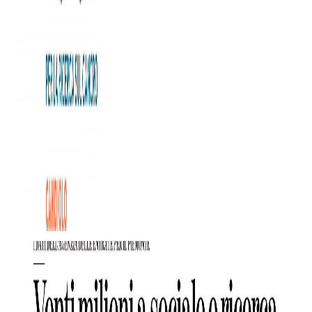
La tradizione solidale di Torino si conferma nei ricavi del 5
per mille 2020, relativi all’anno fiscale 2019, resi noti
dall’Agenzia della Entrate. Ricerca scientifica, clinica, e
sostegno alle marginalità sono le cause che fanno più
breccia nel cuore e nelle tasche dei torinesi.