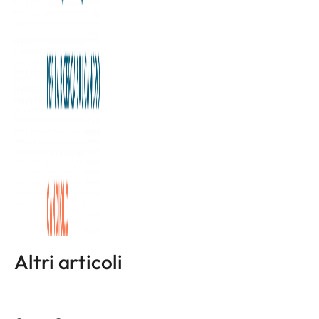
Sinner è arrivato a Torino ieri sera, stamattina è passato
dal J Medical per visite mediche di routine. Poi si è spostato
al Centro Oncologico di Candiolo, che ogni anno, insieme a
Intesa San Paolo, promuove il progetto “Un ace per la
ricerca” per raccogliere fondi per nuovi macchinari grazie
a ogni ace messo a segno dai protagonisti delle ATP Finals.
L'articolo completo è disponibile a
questa pagina
Altri articoli