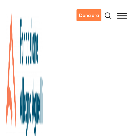
Dona ora
05/11/2025
Dicono di noi
SkySport
“Un ace per la ricerca”: Sinner
in visita all’Istituto Oncologico
di Candiolo