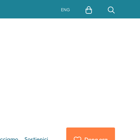
ENG
acciamo
Sostienici
Dona ora