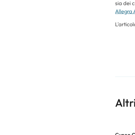
sia dei 
Allegra 
L'artico
Altr
Cuneo 