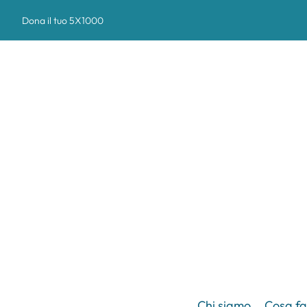
Dona il tuo 5X1000
Chi siamo
Cosa f