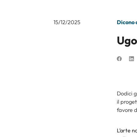
15/12/2025
Dicono d
Ugo
Dodici g
il proge
favore d
L’arte n