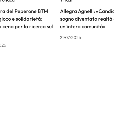
iera del Peperone BTM
Allegra Agnelli: «Candiol
gioco e solidarietà:
sogno diventato realtà 
a cena per la ricerca sul
un’intera comunità»
21/07/2026
026