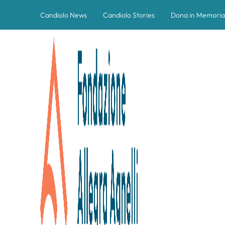
Candiolo News
Candiolo Stories
Dona in Memoria