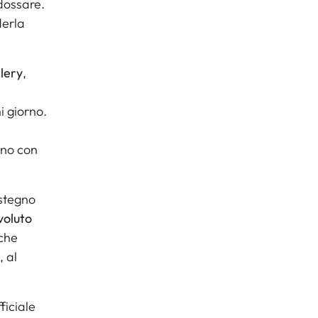
ndossare.
derla
lery
,
i giorno.
rno con
ostegno
evoluto
cche
, al
ficiale