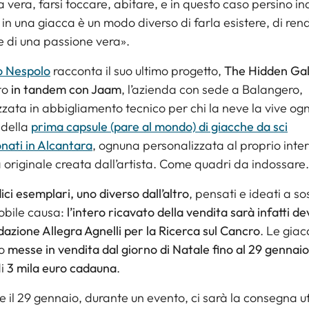
ta vera, farsi toccare, abitare, e in questo caso persino i
a in una giacca è un modo diverso di farla esistere, di ren
 di una passione vera».
 Nespolo
racconta il suo ultimo progetto,
The Hidden Gal
to
in tandem con Jaam
, l’azienda con sede a Balangero,
zzata in abbigliamento tecnico per chi la neve la vive ogn
a della
prima capsule (pare al mondo) di giacche da sci
nati in Alcantara
, ognuna personalizzata al proprio inte
 originale creata dall’artista. Come quadri da indossare.
ici esemplari, uno diverso dall’altro
, pensati e ideati a s
obile causa:
l’intero ricavato della vendita sarà infatti d
dazione Allegra Agnelli per la Ricerca sul Cancro
. Le gia
no
messe in vendita dal giorno di Natale fino al 29 gennaio
di
3 mila euro cadauna
.
 il 29 gennaio, durante un evento, ci sarà la consegna uf