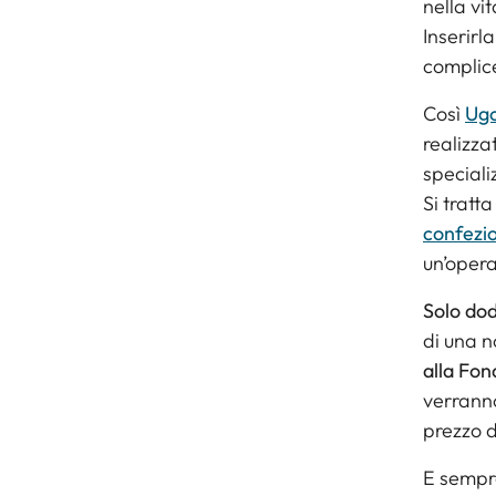
nella vi
Inserirl
complice
Così
Ugo
realizza
speciali
Si tratt
confezio
un’opera
Solo dod
di una n
alla Fon
verran
prezzo 
E sempre