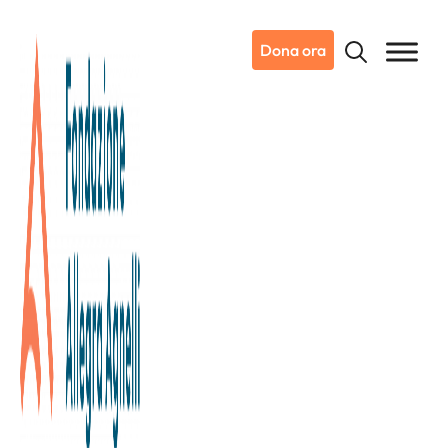
Dona ora
09/10/2019
Dicono di noi
La Stampa
Uccidere il tumore disattivando
le proteine: nuova scoperta tra
Candiolo e Cambridge