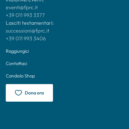
eventi@fprc.it
+39 011 993 3377
Lasciti testamentari:
successioni@fprc.it
+39 011 993 3406
Raggiungici
Contattaci
Candiolo Shop
Dona ora