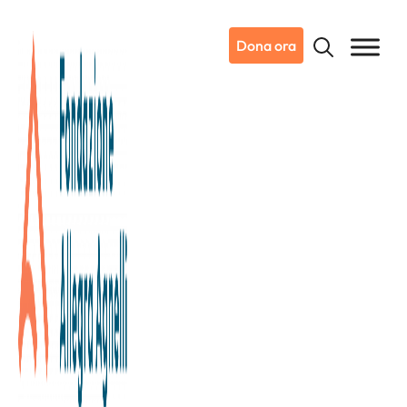
Dona ora
02/10/2020
Dicono di noi
La Stampa
Tumore al seno, anche la Mole si
illumina di rosa