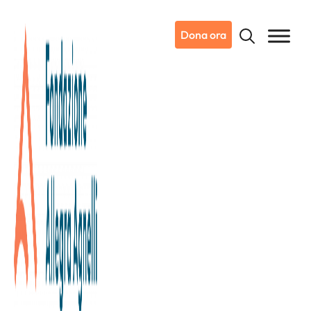
Dona ora
03/02/2024
Dicono di noi
La Stampa
Torino torna capitale del grande
basket. Già sold out l’ultimo atto
della Final Eight