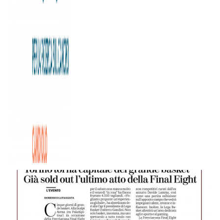
Cinque giorni di grande basket. All’Inalpi Arena di Torino, in
occasione della Frecciarossa Final Eight 2023, dal 14 al 18
febbraio: anche quest’anno la Fondazione Allegra Agnelli
per la Ricerca sul Cancro sarà charity partner della
manifestazione, e venerdì 16 febbraio è in programma la
seconda edizione di “Un Alley-oop per la Ricerca”, la
charity dinner a favore della nostra Fondazione, per
supportare le attività di cura e ricerca sul cancro
dell’Istituto.