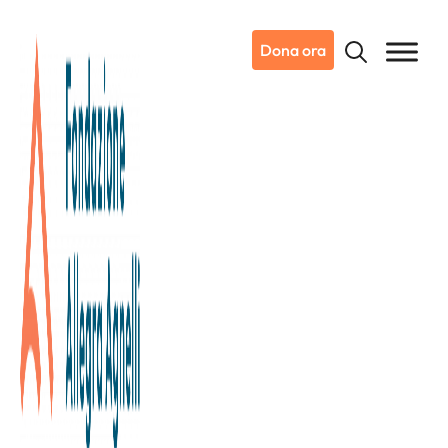
Dona ora
03/10/2025
Dicono di noi
La Stampa
The Green is Pink: 120.000 euro
per Candiolo