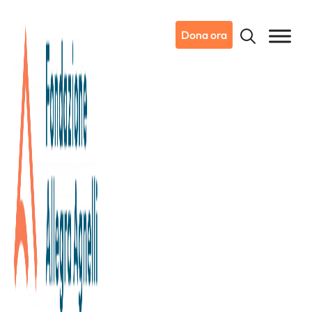
Dona ora
19/07/2025
Dicono di noi
La Stampa Torino
Svolta sui tumori ovarici a
Candiolo