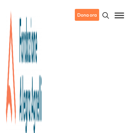
Dona ora
12/02/2026
Dicono di noi
La Stampa
Sport: Final Eight, la Coppa
Italia di basket