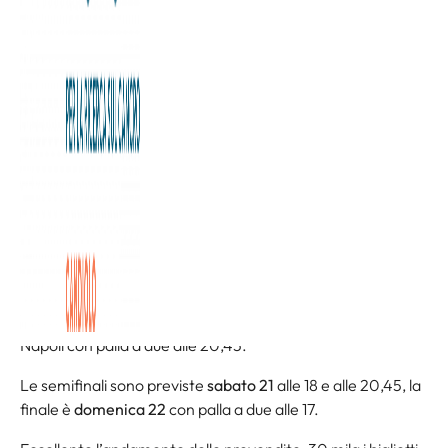
Il meglio della pallacanestro nazionale approda per cinque
giorni a Torino: l’Inalpi Arena è teatro da
mercoledì 18 a
domenica 22 febbraio
della Final Eight di basket, la Coppa
Italia che si assegnerà per il quarto anno consecutivo sotto
la Mole. Sul parquet della struttura di corso Sebastopoli si
sfidano le prime otto squadre classificate al termine del
girone d’andata di serie A. .
Si comincia
mercoledì 18
con Germani Brescia – Apu Old
Wild West Udine con palla a due alle 18, segue alle 20,45 il
match tra EA7 Emporio Armani Milano e Pallacanestro
Trieste.
Giovedì 19
sono in calendario gli altri due quarti di
finale, Umana Reyer Venezia – Bertram Derthona
Tortona con inizio alle 18 e Virtus Olidata Bologna – Guerri
Napoli con palla a due alle 20,45.
Le semifinali sono previste
sabato 21
alle 18 e alle 20,45, la
finale è
domenica 22
con palla a due alle 17.