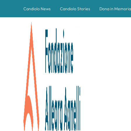
Candiolo News
Candiolo Stories
Dona in Memoria