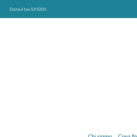
Dona il tuo 5X1000
Chi siamo
Cosa f