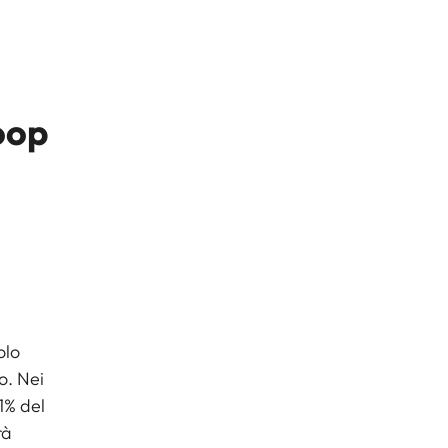
oop
olo
o. Nei
’1% del
rà