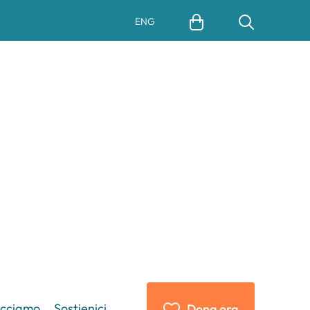
ENG
acciamo
Sostienici
Dona ora