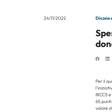
24/11/2022
Dicono d
Spe
don
Per il q
l’inizia
IRCCS e 
65 punti
valore d