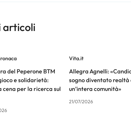
i articoli
Cronaca
Vita.it
iera del Peperone BTM
Allegra Agnelli: «Candiol
gioco e solidarietà:
sogno diventato realtà 
a cena per la ricerca sul
un’intera comunità»
21/07/2026
026