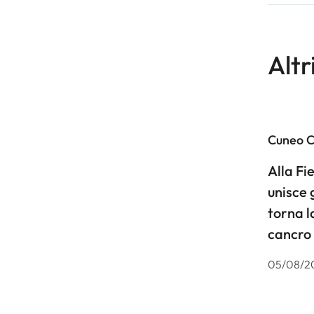
Altr
Cuneo 
Alla F
unisce 
torna l
cancro
05/08/2