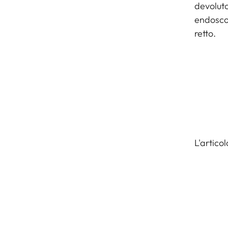
devoluto
endoscop
retto.
L'artico