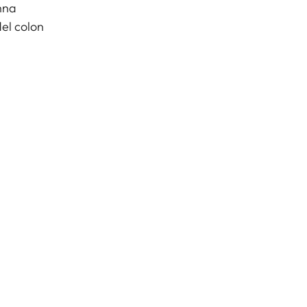
onna
del colon