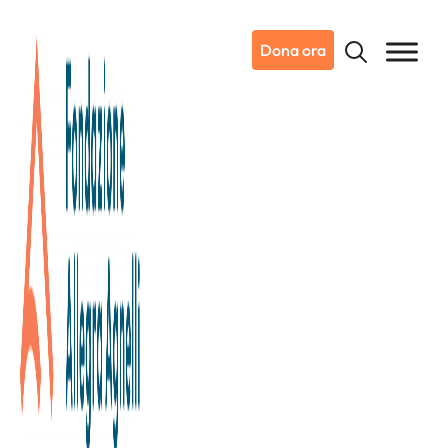
Dona ora
19/06/2021
Dicono di noi
La Stampa
Speciale 35 anni FPRC
Lo speciale de La Stampa dedicato al 35° compleanno
della Fondazione