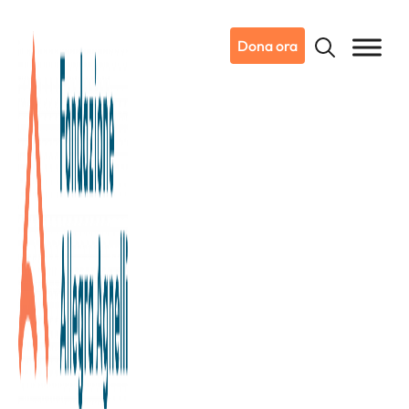
Dona ora
02/03/2022
Dicono di noi
La Stampa
Ricerca sul cancro, all’asta i Toh
vestiti e autografati dai
calciatori di Juve e Toro