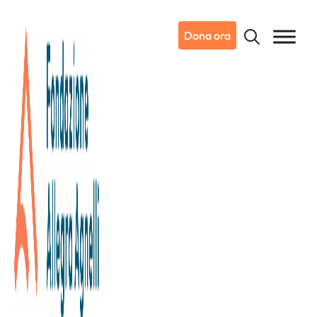
Dona ora
13/10/2025
Dicono di noi
Ansa.it
Raccolta dati internazionale
contro il tumore al pancreas