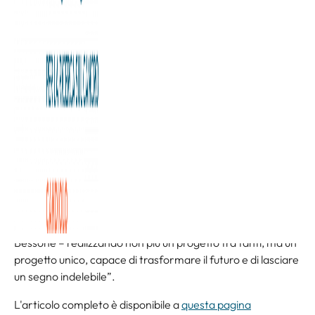
Creare il più grande repository globale di dati diagnostici
sul tumore al pancreas, coinvolgendo una rete
internazionale di centri di ricerca e il network mondiale del
Rotary. È l’obiettivo di “Beat It Now”, un progetto di ricerca
scientifica e di cooperazione internazionale dedicato alla
lotta contro questa neoplasia, tra le più aggressive e difficili
da diagnosticare precocemente.
Il progetto viene lanciato Rotary Club Torino Lagrange, nel
suo decennale, insieme alla Fondazione Allegra Agnelli per
la Ricerca sul Cancro di Candiolo (Torino) “Nel nostro
decennale abbiamo sentito il bisogno di guardare oltre, di
alzare l’asticella e cambiare prospettiva – spiega il
presidente del Rotary Club Torino Lagrange, Jonathan
Bessone – realizzando non più un progetto tra tanti, ma un
progetto unico, capace di trasformare il futuro e di lasciare
un segno indelebile”.
L'articolo completo è disponibile a
questa pagina