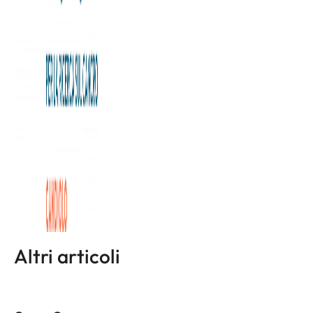
Pochi giorni fa si è concluso a Chicago il Congresso
mondiale dell’American Society of Clinical Oncology, da cui
arrivano dati incoraggianti: dal 1988 i progressi contro il
cancro hanno salvato 6 milioni di vite in Europa. Solo in
Italia, nel periodo 2007-2019, sono state evitate quasi
270mila morti oncologiche e quasi 2 milioni di donne hanno
superato la malattia. Questi risultati confermano che
senza Ricerca non c’è Cura.
L'articolo completo è disponibile a
questa pagina
Altri articoli