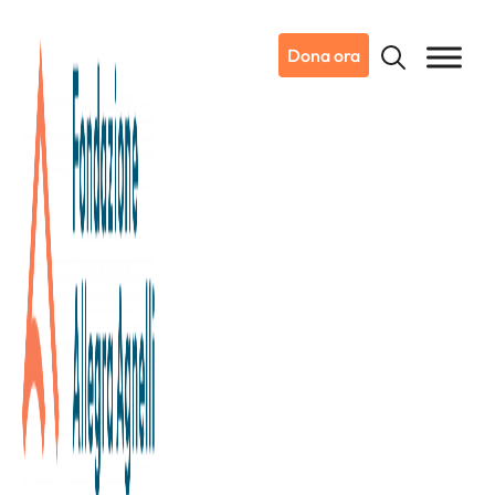
Dona ora
13/06/2024
Dicono di noi
La Stampa
Quel gesto di solidarietà che
costa poco e vale tanto