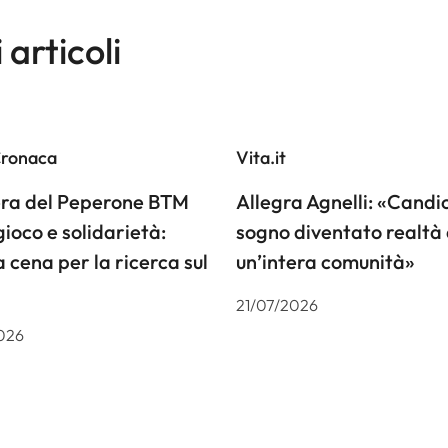
i articoli
Cronaca
Vita.it
iera del Peperone BTM
Allegra Agnelli: «Candiol
gioco e solidarietà:
sogno diventato realtà 
a cena per la ricerca sul
un’intera comunità»
21/07/2026
026