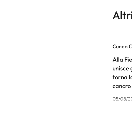
Altr
Cuneo 
Alla F
unisce 
torna l
cancro
05/08/2