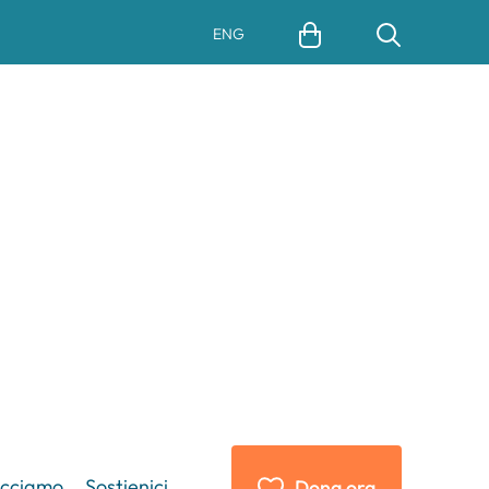
ENG
acciamo
Sostienici
Dona ora