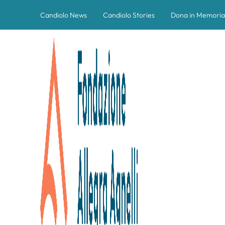
Candiolo News
Candiolo Stories
Dona in Memoria