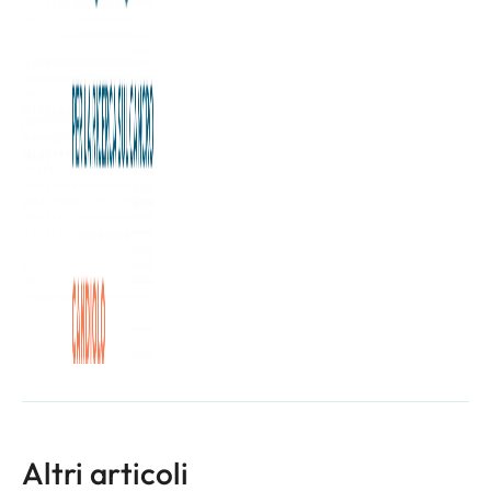
Dalla collaborazione tra Nova Coop, la Fondazione Allegra
Agnelli per la Ricerca sul Cancro Onlus e l’Istituto di
Candiolo – IRCCS è stata avviata quest’anno una
campagna di visite di prevenzione gratuite dei tumori del
cavo orale rivolta ai circa 600mila soci Nova Coop di
Piemonte e alta Lombardia.
L'articolo completo è disponibile a
questa pagina
Altri articoli