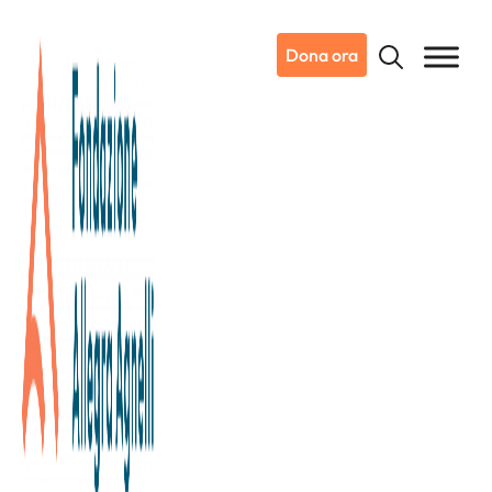
Dona ora
20/09/2023
Dicono di noi
Ansa
Nova Coop, dal 25 al 30/9 visite
gratis per tumori cavo orale
all’Istituto di Candiolo – IRCCS