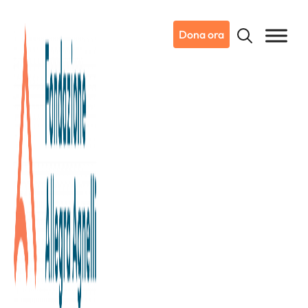
Dona ora
13/02/2023
Dicono di noi
La Stampa
Lotta ai tumori: da Nova Coop
una raccolta fondi da 150.000
euro per l’Irccs Candiolo