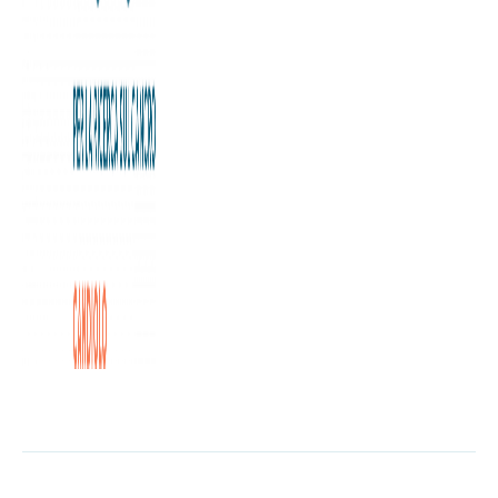
Si è svolta questa mattina presso Fiorfood, il concept store
di Nova Coop in Galleria San Federico, la consegna
dell’assegno intestato alla Fondazione Allegra Agnelli per
la Ricerca sul Cancro Onlus che ha concluso la quarta
edizione della campagna “Scegli il prodotto Coop e Insieme
sosteniamo la ricerca contro il cancro”.
L'articolo completo è disponibile a
questa pagina