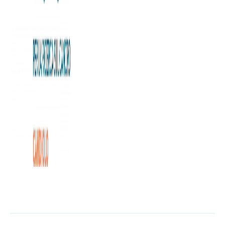
“Live your life like a movie”, gli amici di Alessandra Ricca al
Museo del Cinema per sostenere la ricerca dell’Istituto di
Candiolo – IRCCS. L’evento, organizzato da AR Delegation
insieme alla Fondazione Allegra Agnelli per la Ricerca sul
Cancro, e accompagnato come tradizione dall’hashtag
#inspiredbyalessandra, ha lo scopo di promuovere
l’importanza della ricerca, e raccogliere fondi a supporto
di una delle istituzioni più impegnate nella lotta contro il
cancro come l’Istituto di Candiolo – IRCCS.
L'articolo completo è disponibile a
questa pagina