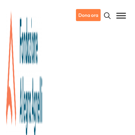
Dona ora
21/12/2023
Dicono di noi
“Live your life like a movie”, gli
amici di Alessandra Ricca al
Museo del Cinema per
sostenere la ricerca dell’Istituto
di Candiolo – IRCCS