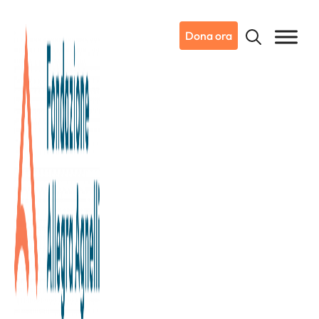
Dona ora
22/11/2024
Dicono di noi
La Stampa Torino
L’Italia in visita a Candiolo