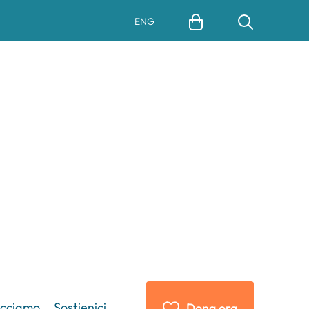
ENG
acciamo
Sostienici
Dona ora