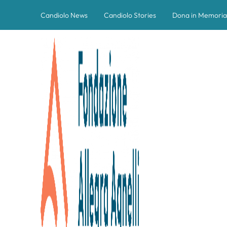
Candiolo News
Candiolo Stories
Dona in Memoria