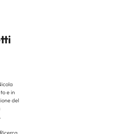
tti
Nicola
to e in
zione del
a
.
 Ricerca