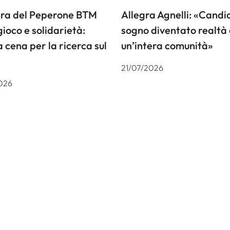
iera del Peperone BTM
Allegra Agnelli: «Candiol
gioco e solidarietà:
sogno diventato realtà 
a cena per la ricerca sul
un’intera comunità»
21/07/2026
026