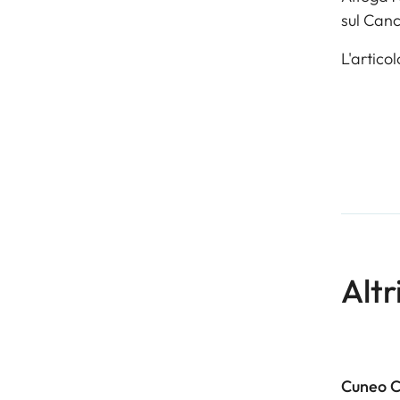
sul Canc
L'artico
Altr
Cuneo 