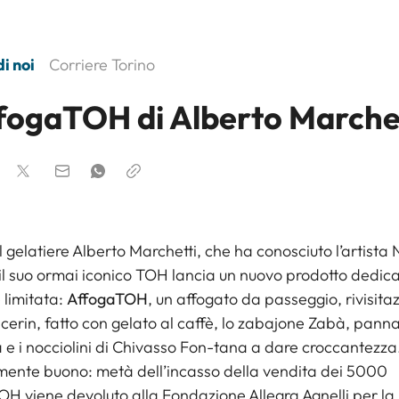
i noi
Corriere Torino
ffogaTOH di Alberto Marche
l gelatiere Alberto Marchetti, che ha conosciuto l’artista 
il suo ormai iconico TOH lancia un nuovo prodotto dedica
 limitata:
AffogaTOH
, un affogato da passeggio, rivisita
icerin, fatto con gelato al caffè, lo zabajone Zabà, pann
e i nocciolini di Chivasso Fon-tana a dare croccantezza
ente buono: metà dell’incasso della vendita dei 5000
H viene devoluto alla Fondazione Allegra Agnelli per la