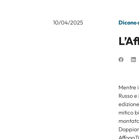
10/04/2025
Dicono d
L’A
Mentre i
Russo e 
edizione
mitico b
montata 
Doppiam
AffogaTO