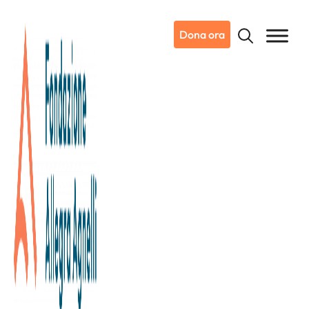
Dona ora
28/05/2022
Dicono di noi
La Stampa
La solidarietà diventa ricerca,
un aiuto nella lotta contro il
cancro