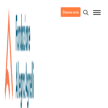
Dona ora
18/01/2020
Dicono di noi
La Stampa
La sala in attesa – Buongiorno
Torino