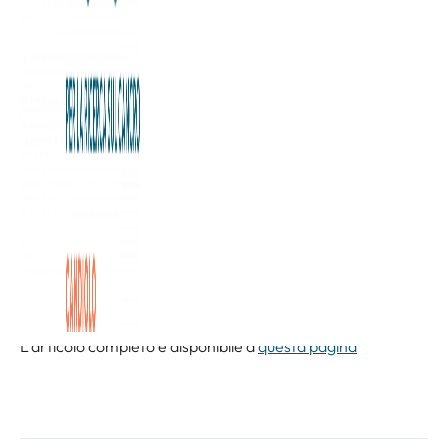
Fino al 7 aprile 2023 le esedre di Palazzo Bricherasio, sede
istituzionale di Banca Patrimoni Sella & C., ospitano la
mostra “TOH/HOT” dell’artista torinese Nicola Russo e
curata da Daniela Magnetti, direttore artistico di Banca
Patrimoni Sella & C, a favore della Fondazione Allegra
Agnelli per la Ricerca sul Cancro.
L’esposizione si compone di due opere speculari che hanno
come tema comune i Toret – le storiche fontane torinesi –
e le loro eclettiche rivisitazioni, già in passato frutto della
creatività dell’artista.
L'articolo completo è disponibile a
questa pagina