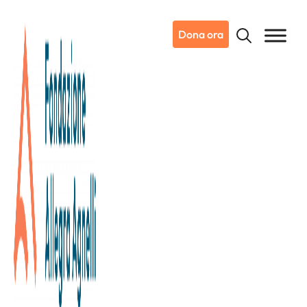
Dona ora
28/02/2023
Dicono di noi
Ansa
La mostra sui Toret nelle esedre
di Palazzo Bricherasio a
sostegno della ricerca