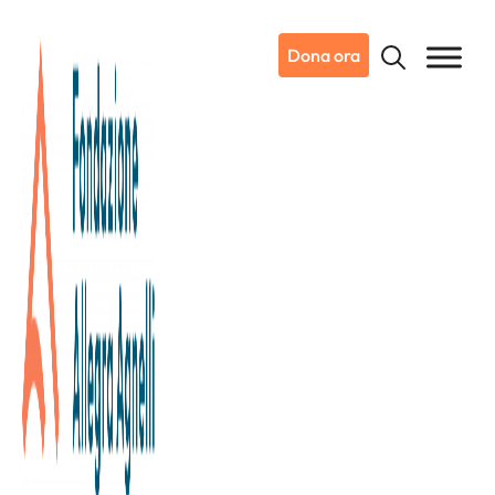
Dona ora
12/06/2026
Dicono di noi
Ansa.it
La generosità è il motore di
Candiolo