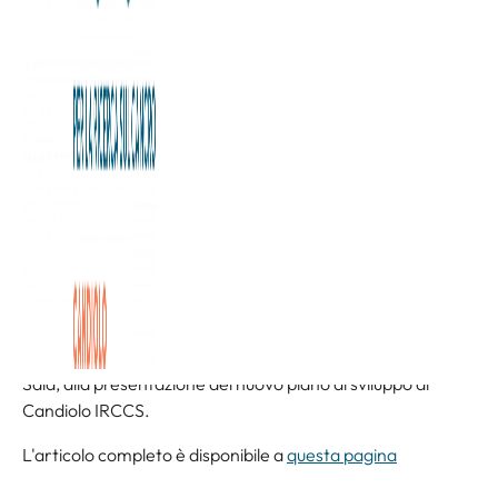
“
La generosità è il motore di Candiolo. In questi
quarant’anni ogni singolo risultato della Fondazione porta
la firma di chi ha scelto di sostenerci.
Senza questa generosità diffusa, Candiolo non
esisterebbe, né come luogo fisico né come comunità di
persone che ogni giorno lo tengono vivo. Oggi lanciamo un
altro sogno per Candiolo: nuovi edifici, nuovi reparti,
tecnologie sempre più avanzate.Crescere, per continuare
a mantenere la parola data a chi ha bisogno di cure e a chi
ci sostiene
“.
A dirlo è il direttore generale della Fondazione Allegra
Agnelli per la Ricerca sul Cancro – Candiolo, Gianmarco
Sala, alla presentazione del nuovo piano di sviluppo di
Candiolo IRCCS.
L'articolo completo è disponibile a
questa pagina