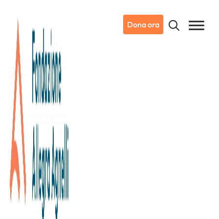
Dona ora
12/06/2026
Dicono di noi
TGR Piemonte | Rai
La Fondazione Allegra Agnelli
lancia un piano da 200 milioni
per ampliare Candiolo entro il
2035