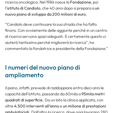
ricerca oncologica. Nel 1986 nasce la
Fondazione
, poi
l’
istituto di Candiolo
, che 40 anni dopo si prepara a
un
nuovo piano di sviluppo da 200 milioni di euro
.
“
Candiolo deve continuare la sua strada che ha fatto
finora. Con ovviamente delle aggiunte perché in un centro
di ricerca servono spazi adeguati. E certamente questo ci
aiuterà tantissimo perché migliorerà la ricerca”, ha
commentato la fondatrice e presidente della Fondazione
.”
I numeri del nuovo piano di
ampliamento
Il piano, infatti, prevede di raddoppiare entro dieci anni le
capacità dell’istituto, passando da 60mila a
95mila metri
quadrati di superficie
. Da un lato la clinica applicata, con
oltre
4.500 interventi all’anno
e
un milione di prestazioni
ambulatoriali
. Dall’altro la ricerca, dove oggi lavorano 280