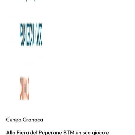
La Figc mette in vendita 20 ‘vip pass’ per l’amichevole del
4 giugno Italia-Olanda all’Allianz Stadium di Torino per
raccogliere fondi da destinare alla Fondazione Allegra
Agnelli per la Ricerca sul Cancro.
L'articolo completo è disponibile a
questa pagina
Altri articoli
Cuneo Cronaca
Alla Fiera del Peperone BTM unisce gioco e