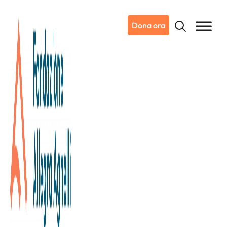
Dona ora
22/05/2018
Dicono di noi
Ansa
Italia-Olanda: pass vip per
beneficenza