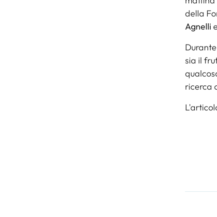
mattina 
della Fo
Agnelli
e
Durante 
sia il f
qualcosa
ricerca 
L'artico