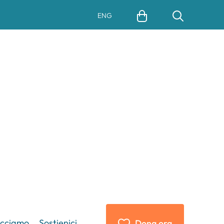
ENG
acciamo
Sostienici
Dona ora