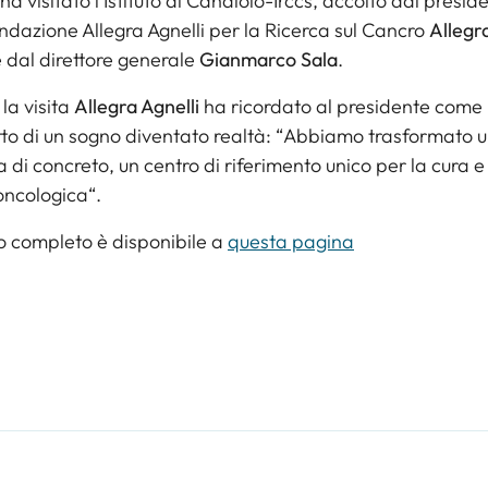
ha visitato l’Istituto di Candiolo-Irccs, accolto dal presid
ndazione Allegra Agnelli per la Ricerca sul Cancro
Allegr
 dal direttore generale
Gianmarco Sala
.
la visita
Allegra Agnelli
ha ricordato al presidente come l’
rutto di un sogno diventato realtà:
“
Abbiamo trasformato un
 di concreto, un centro di riferimento unico per la cura e
oncologica
“.
lo completo è disponibile a
questa pagina