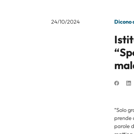
24/10/2024
Dicono d
Isti
“Spe
mal
“Solo gr
prende c
parole d