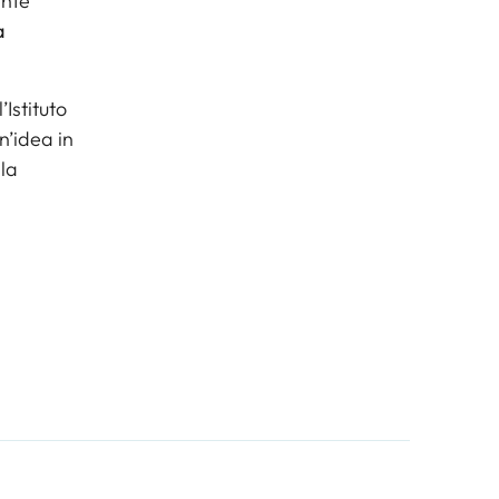
ente
a
Istituto
’idea in
 la