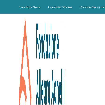
Candiolo News
Candiolo Stories
Dona in Memoria