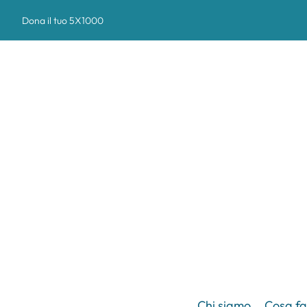
Dona il tuo 5X1000
Chi siamo
Cosa f