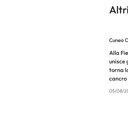
Altr
Cuneo 
Alla F
unisce 
torna l
cancro
05/08/2