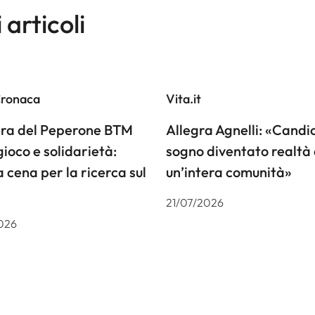
i articoli
Cronaca
Vita.it
iera del Peperone BTM
Allegra Agnelli: «Candiol
gioco e solidarietà:
sogno diventato realtà 
a cena per la ricerca sul
un’intera comunità»
21/07/2026
026