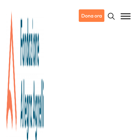
Dona ora
10/11/2024
Dicono di noi
La Stampa
Industriali ed ex campioni con
La Stampa