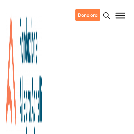
Dona ora
26/05/2025
Dicono di noi
Tuttosport
In campo per Vialli