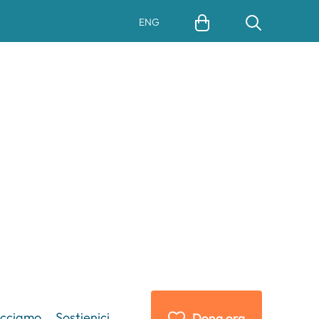
ENG
acciamo
Sostienici
Dona ora