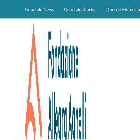
Candiolo News
Candiolo Stories
Dona in Memoria