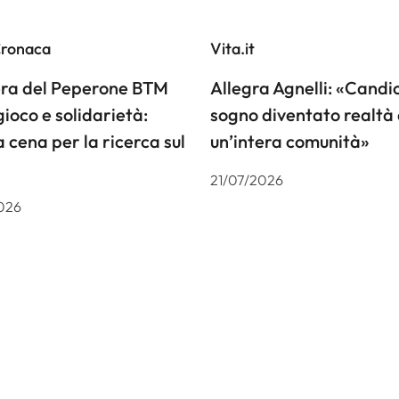
Cronaca
Vita.it
iera del Peperone BTM
Allegra Agnelli: «Candiol
gioco e solidarietà:
sogno diventato realtà 
a cena per la ricerca sul
un’intera comunità»
21/07/2026
026