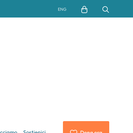
ENG
acciamo
Sostienici
Dona ora