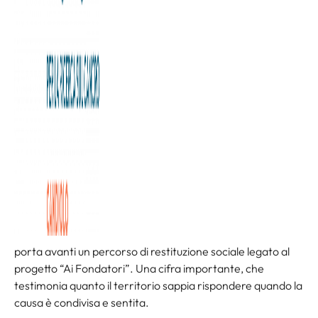
La prima edizione di
“Dai Fondatori per la Ricerca”
si è
chiusa con un risultato che va oltre ogni aspettativa: una
serata intensa, partecipata, capace di trasformare un
gesto conviviale in un atto collettivo di responsabilità. Nella
cornice suggestiva della cantina Sarotto, ai piedi della
Grande Botte, l’evento benefico ha unito territorio,
impresa e comunità in un’unica direzione: sostenere
la
Fondazione Allegra Agnelli per la Ricerca sul Cancro
e il
lavoro dell’Istituto di Candiolo – IRCCS.
Il successo è stato tangibile, concreto:
32.000 euro
raccolti
, frutto della generosità degli ospiti, dell’asta
benefica e dell’impegno della famiglia Sarotto, che da anni
porta avanti un percorso di restituzione sociale legato al
progetto “Ai Fondatori”. Una cifra importante, che
testimonia quanto il territorio sappia rispondere quando la
causa è condivisa e sentita.