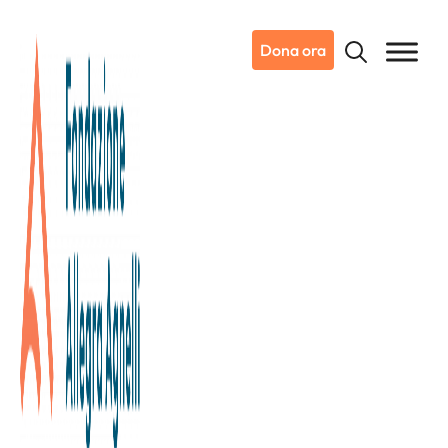
Dona ora
25/05/2026
Dicono di noi
IdeaWeb.it
Grande successo per la prima
edizione di “Dai Fondatori per
la Ricerca”