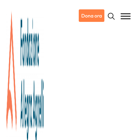
Dona ora
Dicono di noi
Fundraising: curare il dato per
curare la relazione
Tutti lo sanno: il fundraising non è chiedere soldi, ma