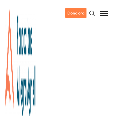
Dona ora
10/02/2023
Dicono di noi
Corriere Torino
“D’inverno sul Po”: in 4.000
remano a favore della ricerca