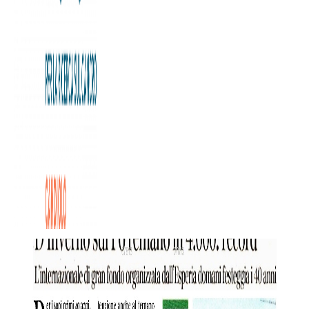
Per il terzo anno consecutivo la Fondazione Allegra Agnelli
per la Ricerca sul Cancro sarà charity partner della
40esima edizione della
D’inverno sul Po
, la Regata
Internazionale di Gran Fondo organizzata dalla
Società
Canottieri Esperia Torino
, che si svolgerà sabato 11 e
domenica 12 febbraio.