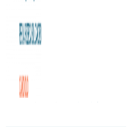
Si sono tenute a Torino le finali della quarantatreesima
D’Inverno sul Po, la gran fondo remiera organizzata dal
1983 dalla Società canottieri Esperia-Torino,
particolarmente emozionata per questa edizione della
manifestazione, che cade nell’anno in cui il sodalizio di
corso Moncalieri compie 140 anni.
Rispettando la tradizione, nel corso delle finali odierne
sono stati assegnati alla D’inverno sul Po anche tre trofei
speciali, due dei quali alla memoria di altrettanti storici
presidenti dell’Esperia, come Gian Antonio Romanini,
ideatore della gara nel 1983 nonché presidente federale
dal 1984 al 2004, e Carlo Pacciani.
L'articolo completo è disponibile a
questa pagina