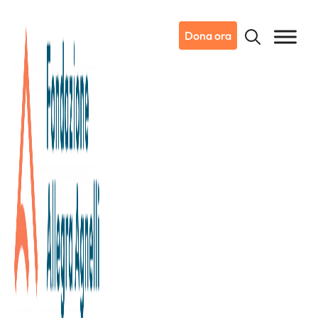
Dona ora
09/02/2026
Dicono di noi
Ansa.it
D’inverno sul Po, assegnato il
Trofeo per la ricerca