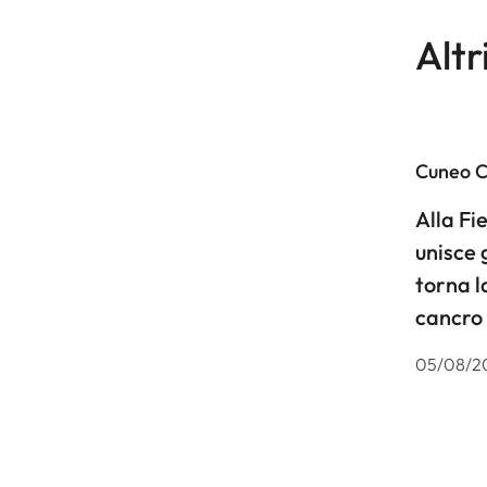
Altr
Cuneo 
Alla F
unisce 
torna l
cancro
05/08/2