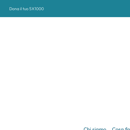
Dona il tuo 5X1000
Chi siamo
Cosa f