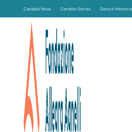
Candiolo News
Candiolo Stories
Dona in Memoria