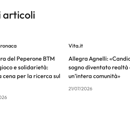
i articoli
Cronaca
Vita.it
iera del Peperone BTM
Allegra Agnelli: «Candiol
gioco e solidarietà:
sogno diventato realtà 
a cena per la ricerca sul
un’intera comunità»
21/07/2026
026