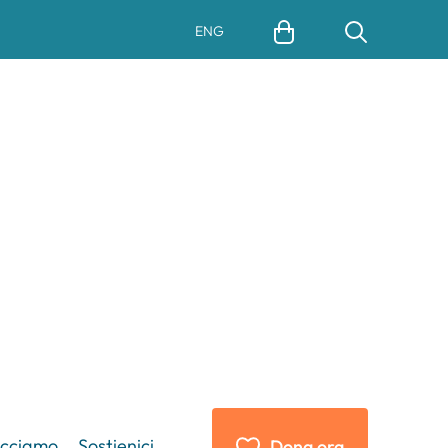
ENG
acciamo
Sostienici
Dona ora