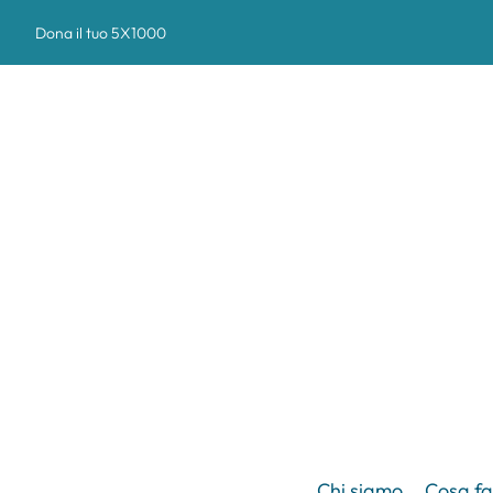
Dona il tuo 5X1000
Chi siamo
Cosa f