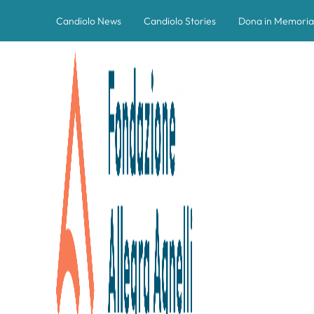
Candiolo News
Candiolo Stories
Dona in Memoria