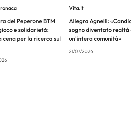
Cronaca
Vita.it
iera del Peperone BTM
Allegra Agnelli: «Candiol
gioco e solidarietà:
sogno diventato realtà 
a cena per la ricerca sul
un’intera comunità»
21/07/2026
026