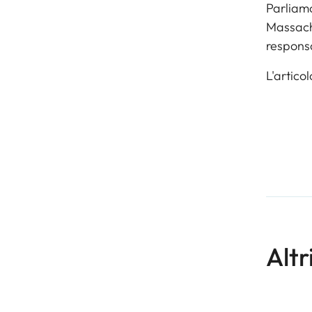
Parliamo
Massachu
respons
L'artico
Altr