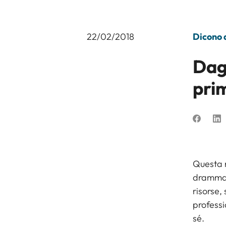
22/02/2018
Dicono d
Dagl
prim
Questa n
drammati
risorse,
professi
sé.