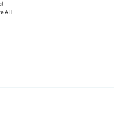
al
 è il