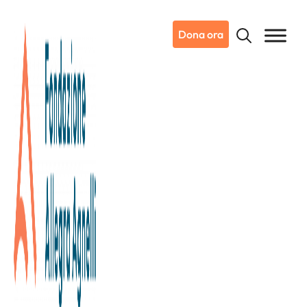
Dona ora
24/03/2025
Dicono di noi
Stampa Piemonte e Valle d'Aosta
“Cuore bianconero” mercoledì a
Stresa l’incontro dei tifosi