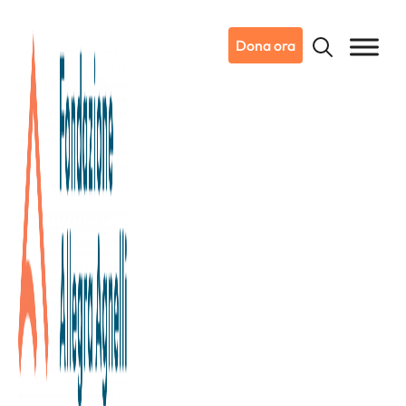
Dona ora
16/01/2022
Dicono di noi
Sky Tg24
Covid, nel laboratorio di
Candiolo che sequenzia le
varianti