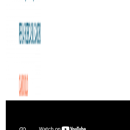
Il servizio di Sky Tg24 dedicato al Laboratorio Covid
dell’Istituto di Candiolo IRCCS.