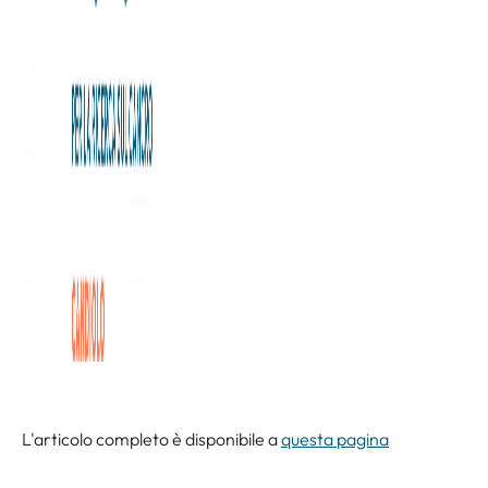
Un lavoro di squadra internazionale che ancora una volta
vede protagonista il Piemonte, e che ancora una volta
promette di fare la differenza. Il tema, sempre attuale, è
quello della pandemia, cioè del virus multiforme che ha
cambiato la nostra esistenza. In sintesi, l’IRCCS Candiolo di
Torino, in collaborazione con l’Italian Institute for Genomic
Medicine (IIGM) e con il laboratorio Armenise-Harvard di
Immunoregolazione, ha sviluppato un test che servirà, su
larga scala, a stabilire il livello e la durata di immunizzazione
delle persone al virus SARS-CoV-2.
L'articolo completo è disponibile a
questa pagina