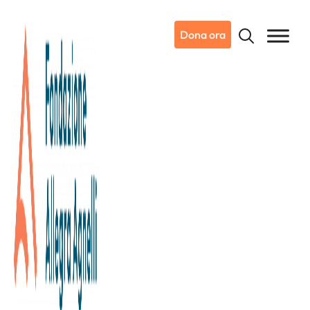
Dona ora
24/09/2022
Dicono di noi
La Stampa
Covid e vaccini: dall’Istituto di
Candiolo un test per stabilire se
il sistema immunitario è ancora
“armato ” contro il virus