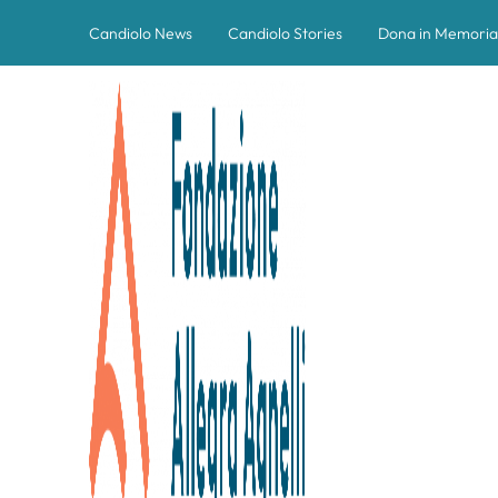
Candiolo News
Candiolo Stories
Dona in Memoria