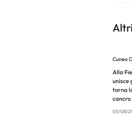
Altr
Cuneo 
Alla F
unisce 
torna l
cancro
05/08/2