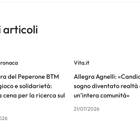
i articoli
Cronaca
Vita.it
iera del Peperone BTM
Allegra Agnelli: «Candiol
gioco e solidarietà:
sogno diventato realtà 
a cena per la ricerca sul
un’intera comunità»
21/07/2026
026