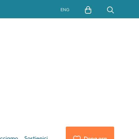
ENG
acciamo
Sostienici
Dona ora