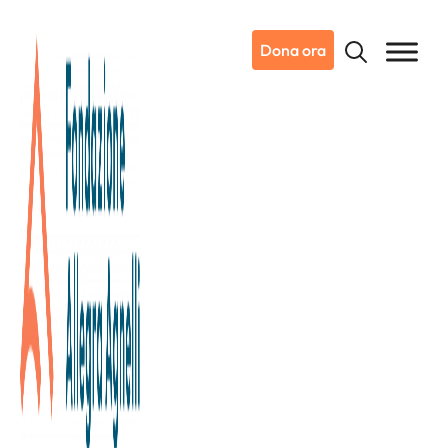
Dona ora
16/06/2026
Dicono di noi
La Stampa
Candiolo Musica e Parole