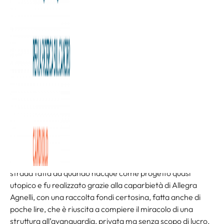
Dopo 30 anni l’Irccs lancia un programma di investimento
che prevede anche 15 sale operatorie ad alta tecnologia,
un centro di omiche avanzate e il passaporto
farmacogenomico
.
Trent’anni di vita e un progetto decennale di ampliamento
nel verde – una struttura in un parco di 20.000 metri
quadrati e alimentato da fonti energetiche rinnovabili –
che prevede una Biobanca di 3000 metri quadri, la più
grande d’Italia.
L’Irccs di Candiolo si racconta a Roma, al ministero della
Salute,alla presenza del ministro Schillaci, racconta la
strada fatta da quando nacque come progetto quasi
utopico e fu realizzato grazie alla caparbietà di Allegra
Agnelli, con una raccolta fondi certosina, fatta anche di
poche lire, che è riuscita a compiere il miracolo di una
struttura all’avanguardia, privata ma senza scopo di lucro,