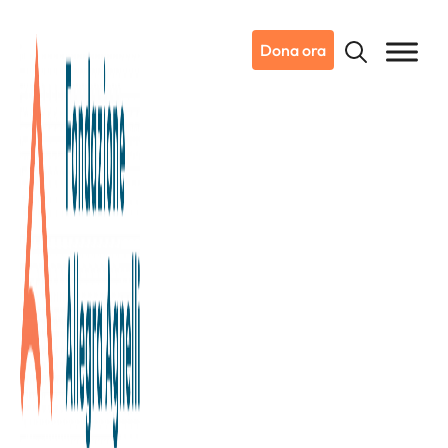
Dona ora
25/06/2026
Dicono di noi
La Repubblica
Candiolo diventa Inoc, e pensa
alla più grande Biobanca (di
3000 mq)