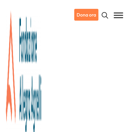
Dona ora
16/06/2026
Dicono di noi
Tuttosport
Candiolo, 40 anni di Gol
È una squadra magnifica, che segna gol importanti, che