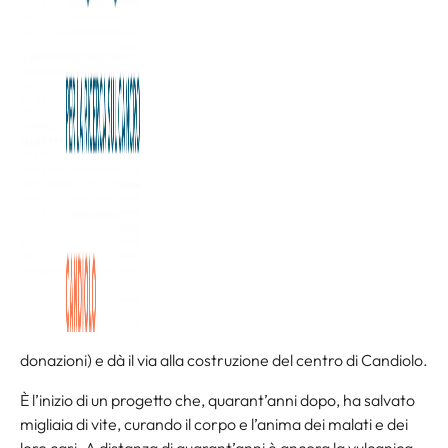
supera le difficoltà con il lavoro e l’impegno del gruppo, che
punta sempre alla vittoria in qualsiasi condizione e ha
un
Agnelli
al comando. No, non è la
Juve
, anche se c’era
molta Juve nella festa per i quarant’anni della
Fondazione
Allegra Agnelli per la Ricerca sul Cancro
e dell’
Istituto
di Candiolo – IRCCS
.
Un compleanno importante, celebrato al Regio di Torino,
con una serata toccante che con un rapido sguardo al
passato ha proiettato dritto nel futuro la struttura che ha
regalato, regala e regalerà speranza e umanità a chi lotta
contro un tumore. Tutto nasce da un’idea di Allegra Agnelli
che,
nel 1986
, quando si occupava già da anni nella raccolta
fondi per l’Airc, decide di colmare un vuoto
in
Piemonte
(sempre fra le regioni più generose nelle
donazioni) e dà il via alla costruzione del centro di Candiolo.
È l’inizio di un progetto che, quarant’anni dopo, ha salvato
migliaia di vite, curando il corpo e l’anima dei malati e dei
loro cari. A distanza di quarant’anni è ancora la vulcanica